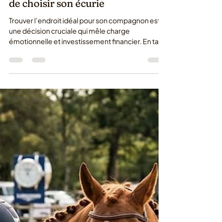
6 juil.
Pension cheval en Essonne : les
bonnes questions à poser avant
de choisir son écurie
Trouver l’endroit idéal pour son compagnon est
une décision cruciale qui mêle charge
émotionnelle et investissement financier. En tant
que propriétaire, votre priorité absolue est de
veiller au bien-être, à la sécurité et à
l’épanouissement de votre monture. Si vous êtes
à la recherche d’une pension cheval en Essonne,
l'offre peut s'avérer vaste et variée. Pour vous
aider à faire le tri sereinement et à trouver le
véritable havre de paix que mérite votre cheval,
nous avons re