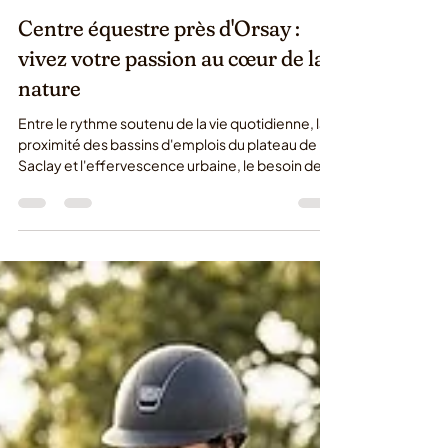
3 août
Centre équestre près d'Orsay :
vivez votre passion au cœur de la
nature
Entre le rythme soutenu de la vie quotidienne, la
proximité des bassins d'emplois du plateau de
Saclay et l'effervescence urbaine, le besoin de
déconnexion n'a jamais été aussi fort. Trouver un
havre de paix où se ressourcer devient une
priorité pour beaucoup de résidents de
l'Essonne. Si vous recherchez un centre équestre
près d'Orsay pour vous offrir une parenthèse de
bien-être ou pour faire découvrir les joies du
poney à vos enfants, vous êtes au bon endroit.
Niché dans un