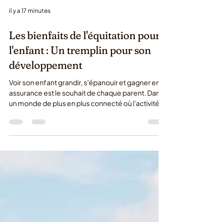
il y a 17 minutes
Les bienfaits de l'équitation pour
l'enfant : Un tremplin pour son
développement
Voir son enfant grandir, s'épanouir et gagner en
assurance est le souhait de chaque parent. Dans
un monde de plus en plus connecté où l'activité
physique et le contact avec la nature deviennent
rares, trouver une discipline complète peut
s'avérer complexe. Pourtant, une activité se
distingue par son approche globale : le poney et
le cheval. Les bienfaits de l'équitation pour
l'enfant dépassent largement la simple pratique
sportive. En se tissant au rythme du pas de
l'animal,