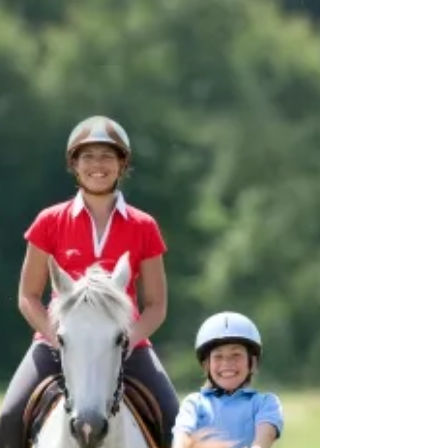
CSO : le guide complet pour
débuter sereinement
Franchir le rideau du paddock, entendre son
numéro de dossard appelé au micro et s'élancer
sur la piste... Participer à son premier concours
CSO (Concours de Saut d'Obstacles) est une
étape majeure et vibrante dans la vie d'un
cavalier. C'est le moment où le travail de
Cavalerie porte ses fruits, mais c'est aussi une
source légitime de stress. Au Haras de la Lisière,
nous savons à quel point cette première fois peut
impressionner. Pas de panique : avec une bonne
préparation p