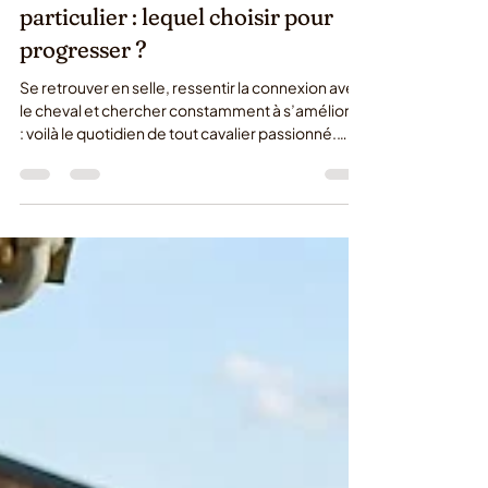
13 juil.
Cours équitation collectif ou
particulier : lequel choisir pour
progresser ?
Se retrouver en selle, ressentir la connexion avec
le cheval et chercher constamment à s’améliorer
: voilà le quotidien de tout cavalier passionné.
Pourtant, une question cruciale se pose souvent
au moment de planifier sa saison ou de franchir
un cap dans sa pratique : vaut-il mieux s'orienter
vers un cours équitation collectif particulier ? Au
Haras de la Lisière, nous savons que chaque
cavalier a un parcours unique, des ambitions
propres et parfois de petites appréhensions.